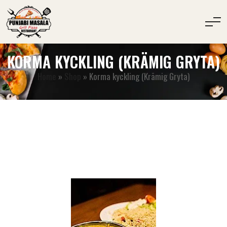
KORMA KYCKLING (KRÄMIG GRYTA)
Home
»
Shop
»
Korma kyckling (Krämig Gryta)