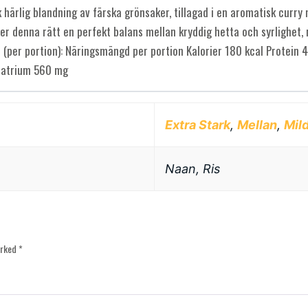
sk härlig blandning av färska grönsaker, tillagad i en aromatisk curr
bjuder denna rätt en perfekt balans mellan kryddig hetta och syrlighe
(per portion): Näringsmängd per portion Kalorier 180 kcal Protein 4 
 Natrium 560 mg
Extra Stark
,
Mellan
,
Mil
Naan, Ris
arked
*