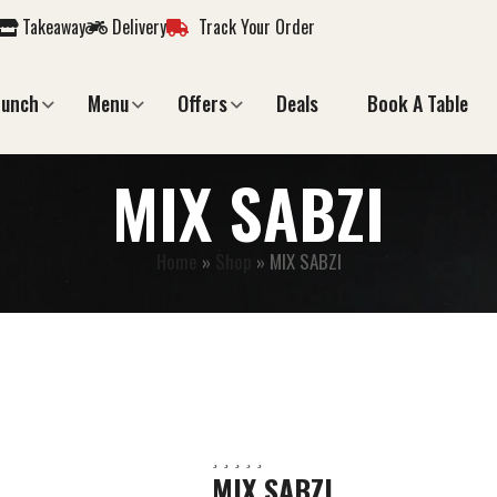
Takeaway
Delivery
Track Your Order
Lunch
Menu
Offers
Deals
Book A Table
MIX SABZI
Home
»
Shop
»
MIX SABZI
MIX SABZI