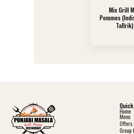
Mix Grill 
Pommes (Indis
Tallrik)
Quick
Home
Menu
Offers
Group 