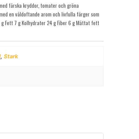
y med färska kryddor, tomater och gröna
t, med en väldoftande arom och livfulla färger som
g Fett 7 g Kolhydrater 24 g Fiber 6 g Mättat fett
d
,
Stark